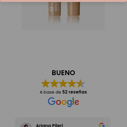
iones
Agregar al carrito
BUENO
A base de
52 reseñas
Victoria Condoleo