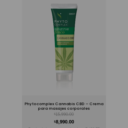
Phytocomplex Cannabis CBD – Crema
para masajes corporales
15,990.00
$
8,990.00
$