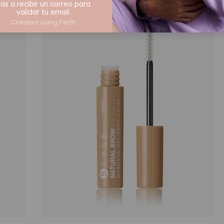
as a recibir un correo para
validar tu email.
STYLE
9,990.00
$
Created using Perfit
NATURAL
Precio sin impuestos nacionales:
8,256.20
$
BROW
MÁSCARA
909.09
GEL PARA
CEJAS
2,5ML
Seleccionar opciones