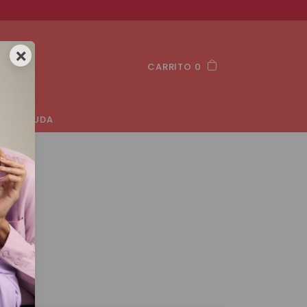
×
CARRITO 0
AYUDA