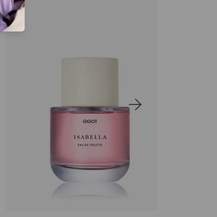
ISABELLA
ALLEGRA
36,990.00
$
EAU DE
EAU DE
21,990.00
$
TOILETTE
TOILETTE
50ML
50ML
Precio sin impuestos nacionales:
18,173.55
$
Agregar al carrito