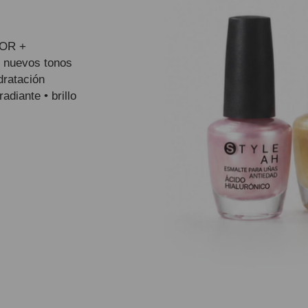
OR +
 nuevos tonos
dratación
adiante • brillo