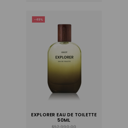
-49%
EXPLORER EAU DE TOILETTE
50ML
$
52,990.00