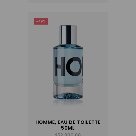
-49%
HOMME, EAU DE TOILETTE
50ML
$
52,990.00