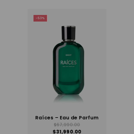
-53%
Raíces – Eau de Parfum
$
67,990.00
$
31,990.00