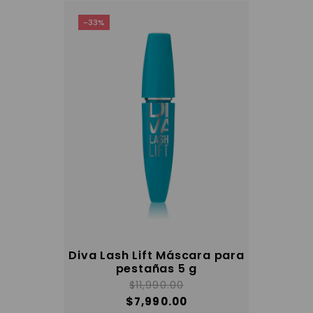
pueden
elegir
-33%
en
la
página
del
producto
Diva Lash Lift Máscara para
pestañas 5 g
$
11,990.00
$
7,990.00