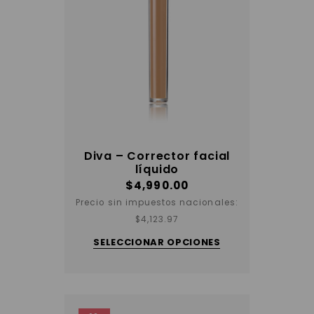
Diva – Corrector facial
líquido
$
4,990.00
Precio sin impuestos nacionales:
Este
$
4,123.97
producto
tiene
SELECCIONAR OPCIONES
varias
variantes.
Las
opciones
se
pueden
elegir