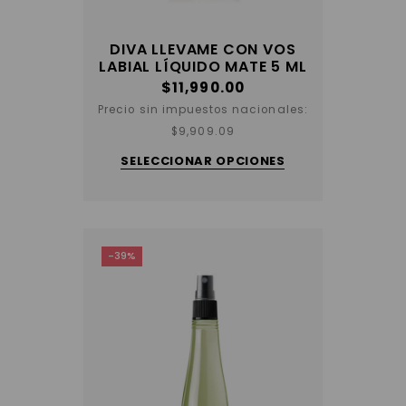
DIVA LLEVAME CON VOS
LABIAL LÍQUIDO MATE 5 ML
$
11,990.00
Precio sin impuestos nacionales:
Este
$
9,909.09
producto
tiene
SELECCIONAR OPCIONES
varias
variantes.
Las
opciones
se
pueden
elegir
-39%
en
la
página
del
producto