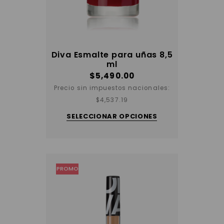
Diva Esmalte para uñas 8,5
ml
$
5,490.00
Precio sin impuestos nacionales:
Este
$
4,537.19
producto
tiene
SELECCIONAR OPCIONES
varias
variantes.
Las
opciones
se
pueden
elegir
PROMO
en
la
página
del
producto