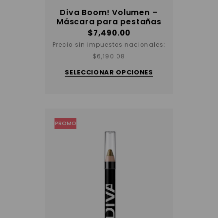
Diva Boom! Volumen –
Máscara para pestañas
$
7,490.00
Precio sin impuestos nacionales:
Este
$
6,190.08
producto
tiene
SELECCIONAR OPCIONES
varias
variantes.
Las
opciones
se
pueden
elegir
PROMO
en
la
página
del
producto