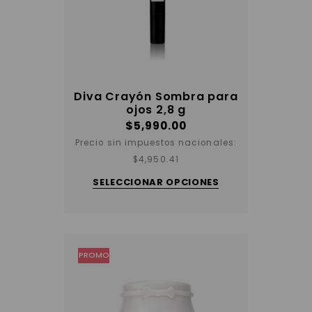
Diva Crayón Sombra para
ojos 2,8 g
$
5,990.00
Precio sin impuestos nacionales:
Este
$
4,950.41
producto
tiene
SELECCIONAR OPCIONES
varias
variantes.
Las
opciones
se
pueden
elegir
PROMO
en
la
página
del
producto