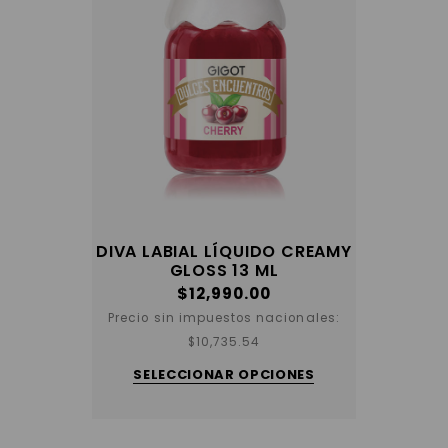
DIVA LABIAL LÍQUIDO CREAMY
GLOSS 13 ML
$
12,990.00
Precio sin impuestos nacionales:
Este
$
10,735.54
producto
tiene
SELECCIONAR OPCIONES
varias
variantes.
Las
opciones
se