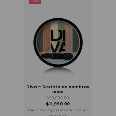
-60%
en
la
página
del
producto
Diva – Sexteto de sombras
nude
$
29,990.00
$
11,990.00
Precio sin impuestos nacionales: