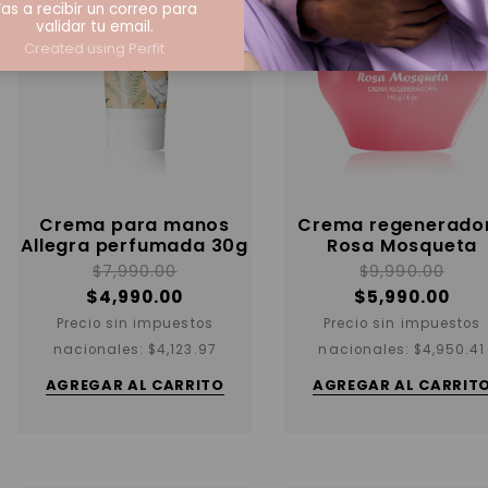
as a recibir un correo para
validar tu email.
Created using Perfit
Crema para manos
Crema regenerado
Allegra perfumada 30g
Rosa Mosqueta
$
7,990.00
$
9,990.00
$
4,990.00
$
5,990.00
Precio sin impuestos
Precio sin impuestos
nacionales:
$
4,123.97
nacionales:
$
4,950.41
AGREGAR AL CARRITO
AGREGAR AL CARRIT