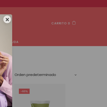
×
CARRITO 0
AYUDA
Orden predeterminado
-60%