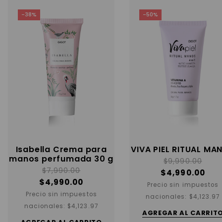
-38%
-50%
Isabella Crema para
VIVA PIEL RITUAL MA
manos perfumada 30 g
$
9,990.00
$
7,990.00
$
4,990.00
$
4,990.00
Precio sin impuestos
Precio sin impuestos
nacionales:
$
4,123.97
nacionales:
$
4,123.97
AGREGAR AL CARRIT