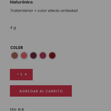
hialurónico
.
Tratamiento + color efecto antiedad
4 g
COLOR
Style - Labial hidratación continua cantidad
-
+
AGREGAR AL CARRITO
SKU:
N/A