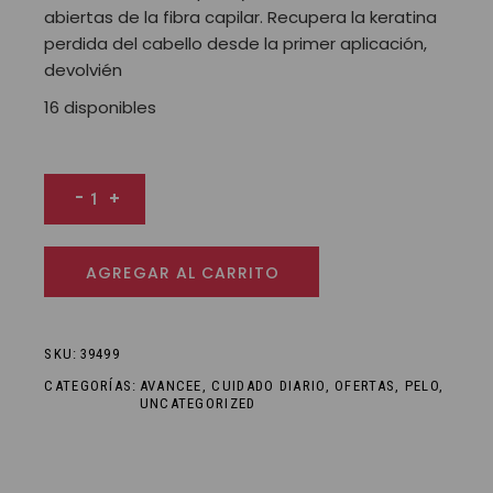
abiertas de la fibra capilar. Recupera la keratina
perdida del cabello desde la primer aplicación,
devolvién
16 disponibles
Avancee - Spray Capilar Anti Frizz cantidad
-
+
AGREGAR AL CARRITO
SKU:
39499
CATEGORÍAS:
AVANCEE
,
CUIDADO DIARIO
,
OFERTAS
,
PELO
,
UNCATEGORIZED