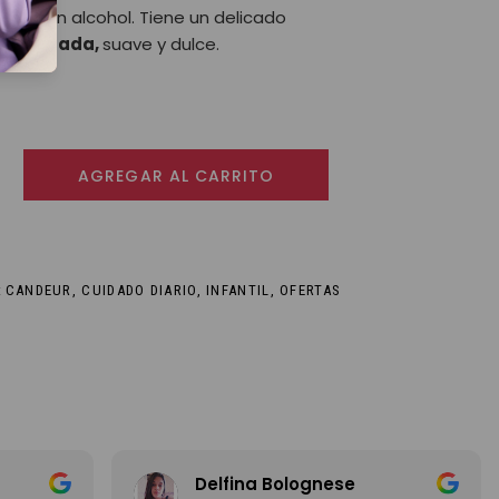
ebés sin alcohol. Tiene un delicado
-ambarada,
suave y dulce.
os momentos - Colonia para Bebés cantidad
AGREGAR AL CARRITO
:
CANDEUR
,
CUIDADO DIARIO
,
INFANTIL
,
OFERTAS
Delfina Bolognese