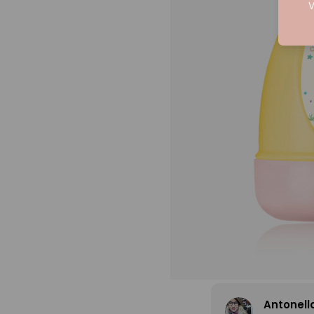
V
Antonell