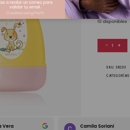
as a recibir un correo para
Colonia para b
validar tu email.
aroma
floral
Created using Perfit
10 disponibles
Candeur Tiern
-
+
SKU:
38203
CATEGORÍAS
a Vera
Camila Soriani