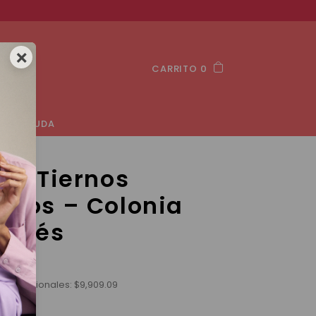
×
CARRITO 0
AYUDA
ur Tiernos
tos – Colonia
Bebés
stos nacionales:
$
9,909.09