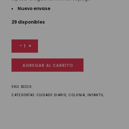
Nuevo envase
29 disponibles
Colonia para chicos Gamer 75 ml cantidad
-
+
AGREGAR AL CARRITO
SKU:
82220
CATEGORÍAS:
CUIDADO DIARIO
,
COLONIA
,
INFANTIL