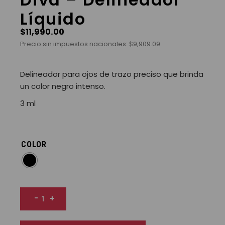
Líquido
$
11,990.00
Precio sin impuestos nacionales:
$
9,909.09
Delineador para ojos de trazo preciso que brinda
un color negro intenso.
3 ml
COLOR
Diva - Delineador Líquido cantidad
-
+