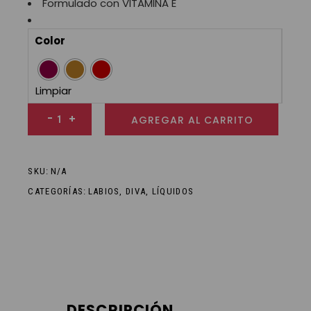
Formulado con VITAMINA E
Color
Limpiar
DIVA LABIAL LÍQUIDO CREAMY GLOSS 13 ML cantidad
-
+
AGREGAR AL CARRITO
SKU:
N/A
CATEGORÍAS:
LABIOS
,
DIVA
,
LÍQUIDOS
DESCRIPCIÓN