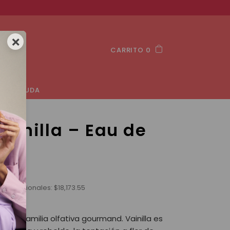
×
CARRITO 0
AYUDA
 Vainilla – Eau de
te
stos nacionales:
$
18,173.55
 de la familia olfativa gourmand. Vainilla es