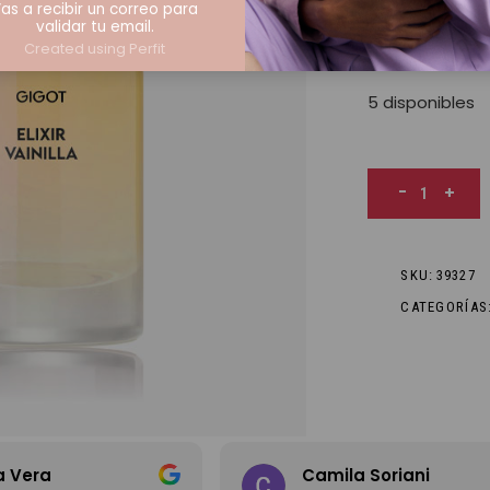
una fragancia d
as a recibir un correo para
piel.
validar tu email.
Created using Perfit
5 disponibles
Elixir Vainilla 
-
+
SKU:
39327
CATEGORÍAS
a Vera
Camila Soriani