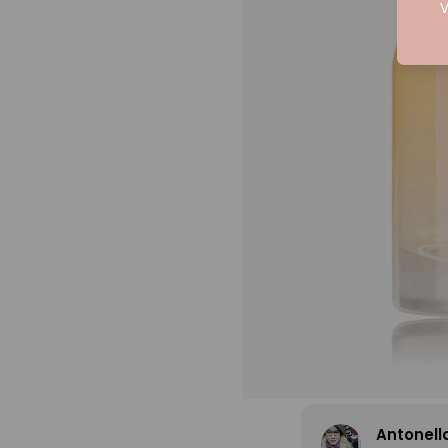
V
Antonell