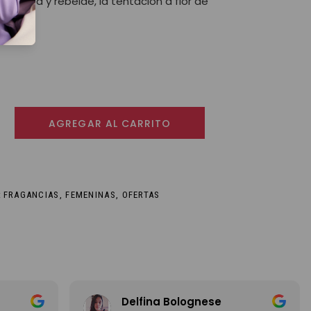
eliciosa y rebelde, la tentación a flor de
- Eau de toilette cantidad
AGREGAR AL CARRITO
:
FRAGANCIAS
,
FEMENINAS
,
OFERTAS
Delfina Bolognese