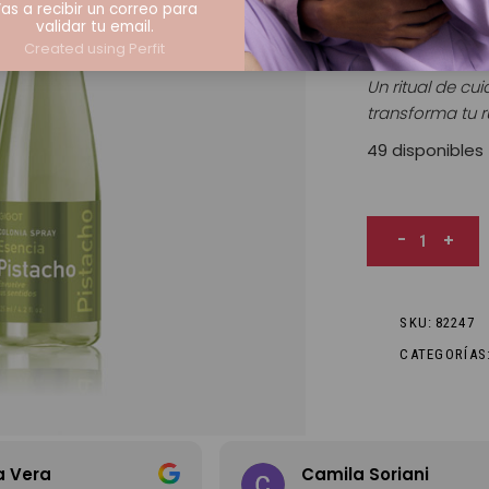
as a recibir un correo para
Envuelve tus s
validar tu email.
Created using Perfit
Un ritual de cu
transforma tu 
49 disponibles
Esencia Pistac
-
+
SKU:
82247
CATEGORÍAS
oriani
Delfina Bolognese