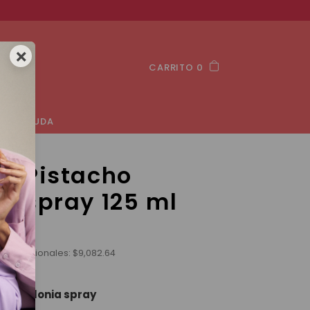
×
CARRITO 0
AYUDA
ia Pistacho
a spray 125 ml
stos nacionales:
$
9,082.64
cho Colonia spray