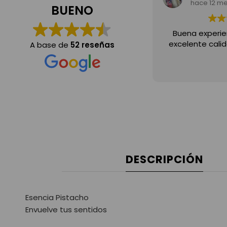
hace 12 meses
hace 12 m
BUENO
Buena experiencia en la compra y
Recomiendo mu
xcelente calidad en los productos!
A base de
52 reseñas
DESCRIPCIÓN
Esencia Pistacho
Envuelve tus sentidos