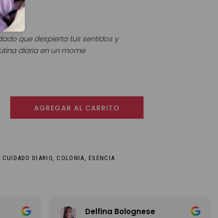
entidos
idado que despierta tus sentidos y
rutina diaria en un mome
ho Colonia spray 125 ml cantidad
AGREGAR AL CARRITO
:
CUIDADO DIARIO
,
COLONIA
,
ESENCIA
Ariana Pileri