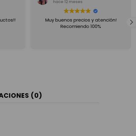
hace 12 meses
ción!
Hice una compra por la web y la
experiencia 10 puntos! Súper fácil y
eficiente, muy feliz
ACIONES (0)