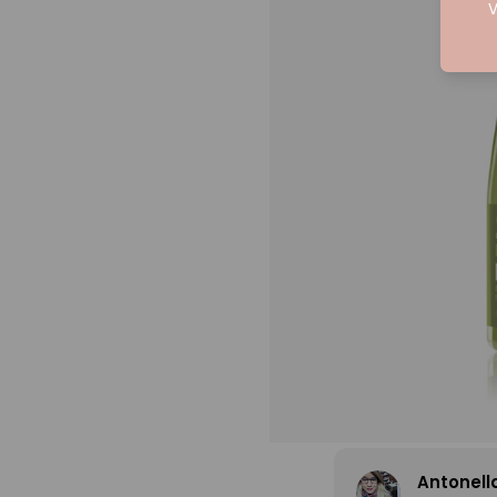
V
Antonella Vera
Camila S