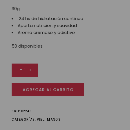
30g
24 hs de hidratación continua
Aporta nutricion y suavidad
Aroma cremoso y adictivo
50 disponibles
Esencia Pistacho Crema para manos 30 g cantidad
-
+
AGREGAR AL CARRITO
SKU:
82248
CATEGORÍAS:
PIEL
,
MANOS