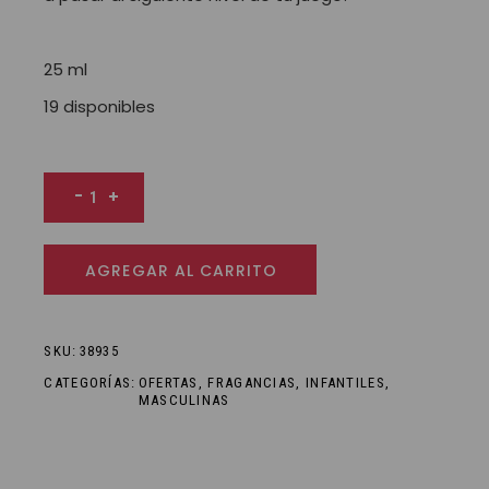
25 ml
19 disponibles
Gamer - Eau de Toilette cantidad
-
+
AGREGAR AL CARRITO
SKU:
38935
CATEGORÍAS:
OFERTAS
,
FRAGANCIAS
,
INFANTILES
,
MASCULINAS