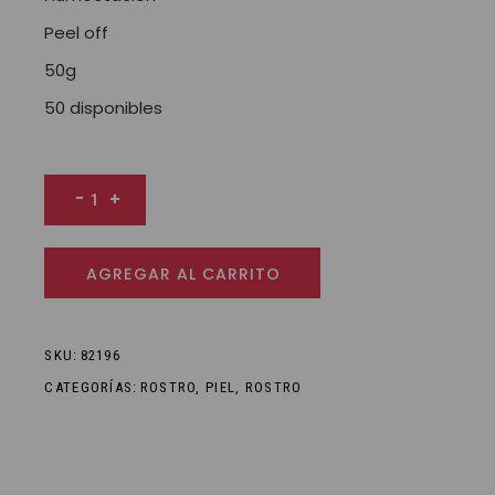
Peel off
50g
50 disponibles
Instant mask- Mascarilla facial peel off Coco cantidad
-
+
AGREGAR AL CARRITO
SKU:
82196
CATEGORÍAS:
ROSTRO
,
PIEL
,
ROSTRO