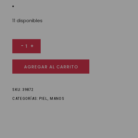
11 disponibles
Isabella Crema para manos perfumada 30 g cantidad
-
+
AGREGAR AL CARRITO
SKU:
39872
CATEGORÍAS:
PIEL
,
MANOS