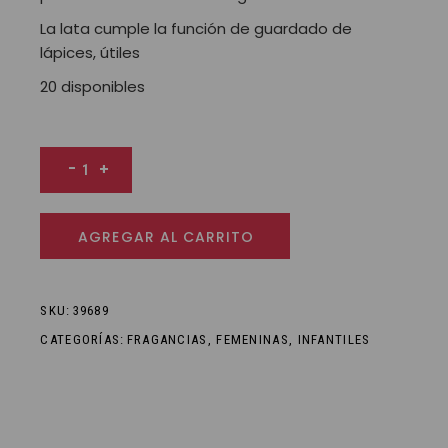
La lata cumple la función de guardado de
lápices, útiles
20 disponibles
LATA COLONIA UNICORNIO MAGICO cantidad
-
+
AGREGAR AL CARRITO
SKU:
39689
CATEGORÍAS:
FRAGANCIAS
,
FEMENINAS
,
INFANTILES