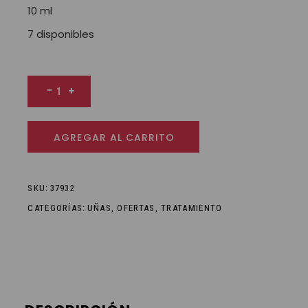
10 ml
7 disponibles
Nails - Tratamiento Ajo y Limón 8 en 1 cantidad
-
+
AGREGAR AL CARRITO
SKU:
37932
CATEGORÍAS:
UÑAS
,
OFERTAS
,
TRATAMIENTO