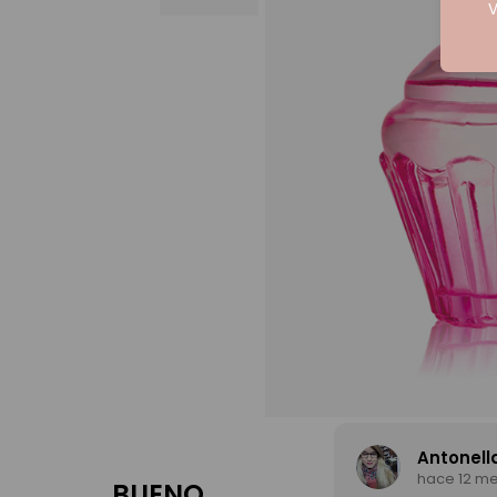
V
Antonell
hace 12 m
BUENO