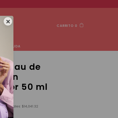
×
CARRITO 0
AYUDA
et Eau de
e con
ador 50 ml
s nacionales:
$
14,041.32