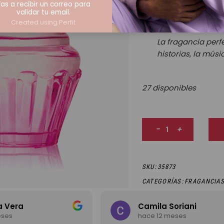
as a recibir un correo para
FLORAL FRUTAL
validar tu email.
Created using Perfit
So Sweet
el aroma
La fragancia perf
historias, la músi
27 disponibles
So Sweet Eau de toile
-
+
SKU:
35873
CATEGORÍAS:
FRAGANCIA
a Vera
Camila Soriani
eses
hace 12 meses