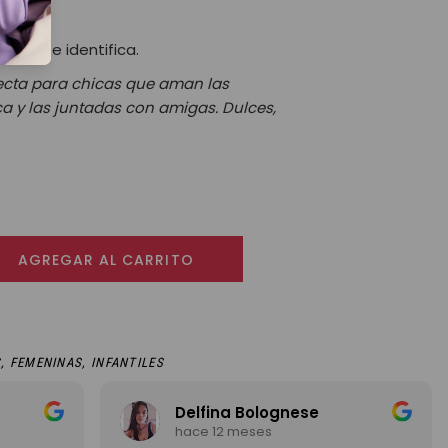
 que te identifica.
ecta para chicas que aman las
ca y las juntadas con amigas. Dulces,
tte con atomizador 50 ml cantidad
AGREGAR AL CARRITO
S
,
FEMENINAS
,
INFANTILES
Delfina Bolognese
hace 12 meses