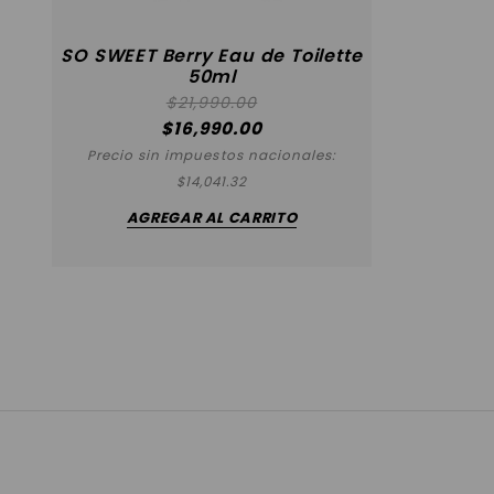
SO SWEET Berry Eau de Toilette
50ml
$
21,990.00
$
16,990.00
Precio sin impuestos nacionales:
$
14,041.32
AGREGAR AL CARRITO