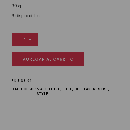
30 g
6 disponibles
Style Protection - Emulsión Tonalizadora cantidad
-
+
AGREGAR AL CARRITO
SKU:
38104
CATEGORÍAS:
MAQUILLAJE
,
BASE
,
OFERTAS
,
ROSTRO
,
STYLE