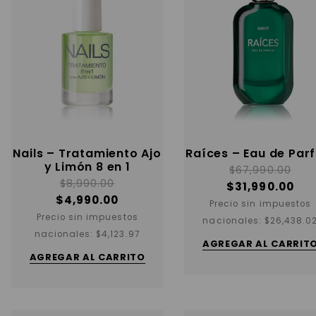
Nails – Tratamiento Ajo
Raíces – Eau de Par
y Limón 8 en 1
$
67,990.00
$
8,990.00
$
31,990.00
$
4,990.00
Precio sin impuestos
Precio sin impuestos
nacionales:
$
26,438.0
nacionales:
$
4,123.97
AGREGAR AL CARRIT
AGREGAR AL CARRITO