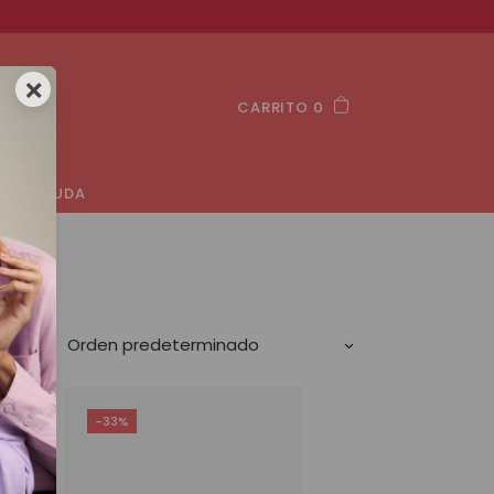
×
CARRITO 0
AYUDA
Orden predeterminado
-33%