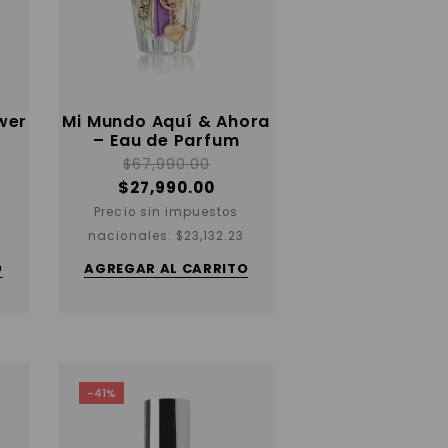
wer
Mi Mundo Aquí & Ahora
– Eau de Parfum
$
67,990.00
$
27,990.00
Precio sin impuestos
nacionales:
$
23,132.23
O
AGREGAR AL CARRITO
-41%