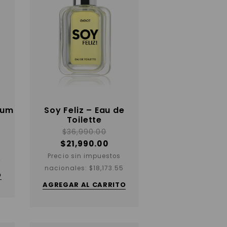
fum
Soy Feliz – Eau de
Toilette
$
36,990.00
$
21,990.00
Precio sin impuestos
2
nacionales:
$
18,173.55
O
AGREGAR AL CARRITO