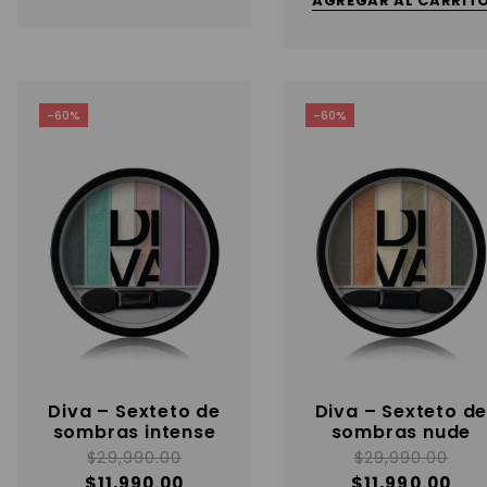
AGREGAR AL CARRIT
-60%
-60%
Diva – Sexteto de
Diva – Sexteto d
sombras intense
sombras nude
$
29,990.00
$
29,990.00
$
11,990.00
$
11,990.00