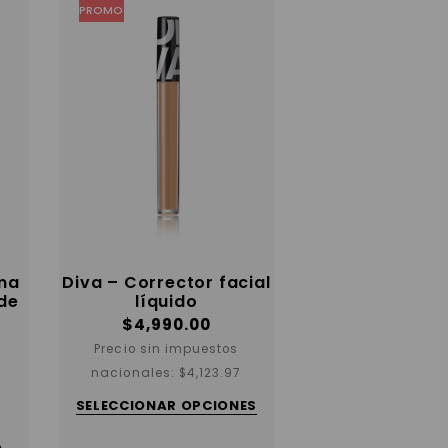
PROMO
ma
Diva – Corrector facial
 de
líquido
$
4,990.00
Precio sin impuestos
Este
nacionales:
$
4,123.97
producto
tiene
SELECCIONAR OPCIONES
varias
variantes.
Las