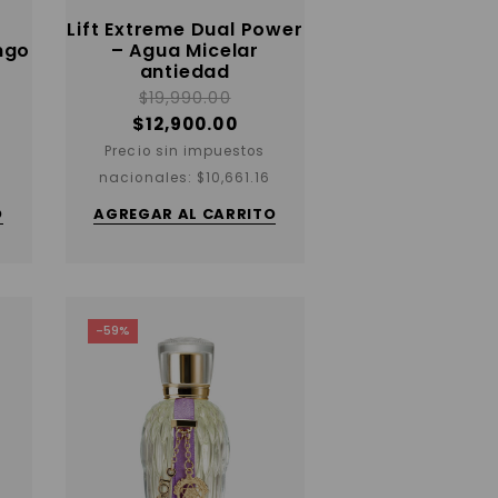
Lift Extreme Dual Power
ngo
– Agua Micelar
antiedad
$
19,990.00
$
12,900.00
Precio sin impuestos
nacionales:
$
10,661.16
O
AGREGAR AL CARRITO
-59%