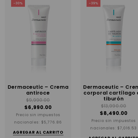
-30%
-39%
Dermaceutic – Crema
Dermaceutic – Cre
antiroce
corporal cartílago
tiburón
$
9,990.00
$
13,990.00
$
6,990.00
$
8,490.00
Precio sin impuestos
Precio sin impuestos
nacionales:
$
5,776.86
nacionales:
$
7,016.53
AGREGAR AL CARRITO