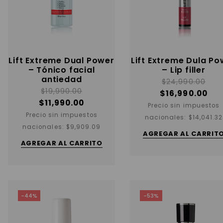
Lift Extreme Dual Power
Lift Extreme Dula Po
– Tónico facial
– Lip filler
antiedad
$
24,990.00
$
19,990.00
$
16,990.00
$
11,990.00
Precio sin impuestos
Precio sin impuestos
nacionales:
$
14,041.32
nacionales:
$
9,909.09
AGREGAR AL CARRIT
AGREGAR AL CARRITO
-44%
-53%