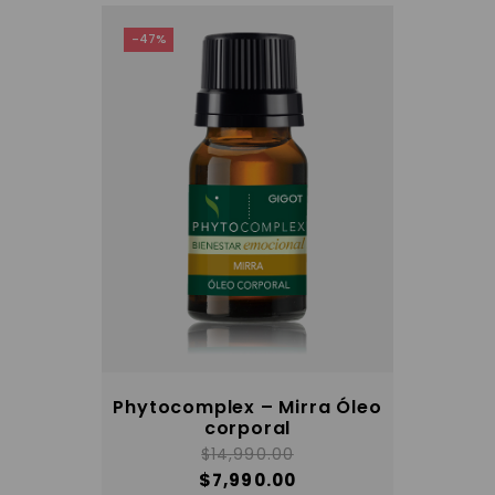
-47%
Phytocomplex – Mirra Óleo
corporal
$
14,990.00
$
7,990.00