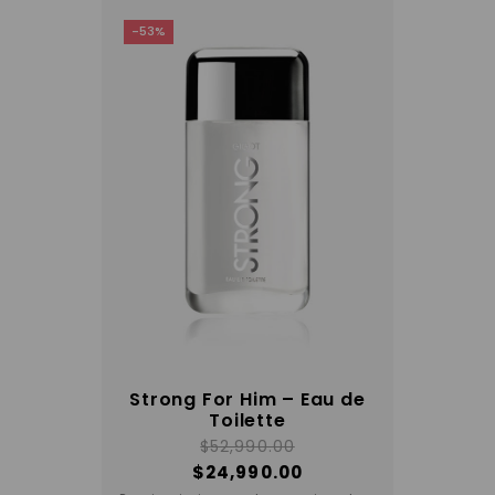
-53%
Strong For Him – Eau de
Toilette
$
52,990.00
$
24,990.00