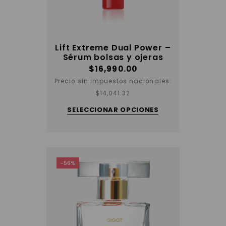
Lift Extreme Dual Power –
Sérum bolsas y ojeras
$
16,990.00
Precio sin impuestos nacionales:
Este
$
14,041.32
producto
tiene
SELECCIONAR OPCIONES
varias
variantes.
Las
opciones
se
pueden
elegir
-56%
en
la
página
del
producto