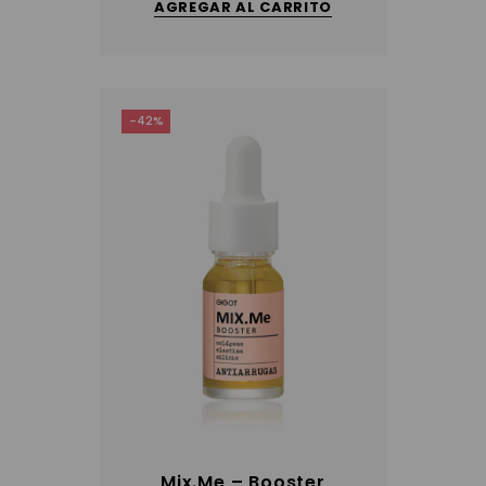
AGREGAR AL CARRITO
-42%
Mix.Me – Booster