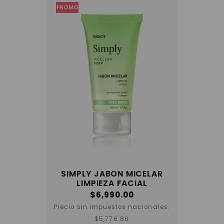
PROMO
SIMPLY JABON MICELAR
LIMPIEZA FACIAL
$
6,990.00
Precio sin impuestos nacionales:
Este
$
5,776.86
producto