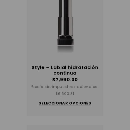
Style – Labial hidratación
continua
$
7,990.00
Precio sin impuestos nacionales:
Este
$
6,603.31
producto
tiene
SELECCIONAR OPCIONES
varias
variantes.
Las
opciones
se
pueden