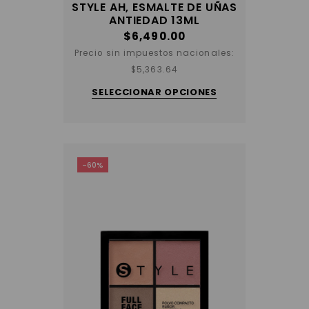
STYLE AH, ESMALTE DE UÑAS
ANTIEDAD 13ML
$
6,490.00
Precio sin impuestos nacionales:
Este
$
5,363.64
producto
tiene
SELECCIONAR OPCIONES
varias
variantes.
Las
opciones
se
pueden
elegir
-60%
en
la
página
del
producto