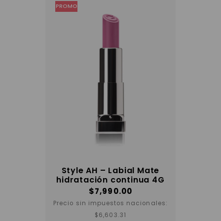
elegir
PROMO
en
la
página
del
producto
Style AH – Labial Mate
hidratación continua 4G
$
7,990.00
Precio sin impuestos nacionales:
Este
$
6,603.31
producto