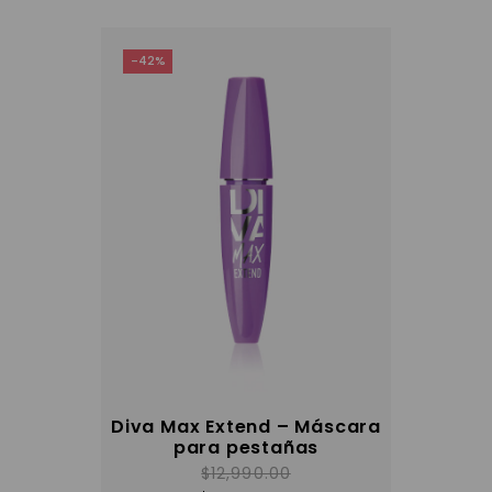
opciones
se
pueden
elegir
-42%
en
la
página
del
producto
Diva Max Extend – Máscara
para pestañas
$
12,990.00