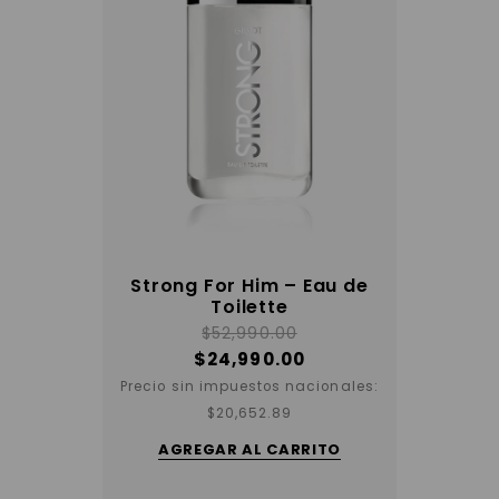
Strong For Him – Eau de
Toilette
$
52,990.00
$
24,990.00
Precio sin impuestos nacionales:
$
20,652.89
AGREGAR AL CARRITO