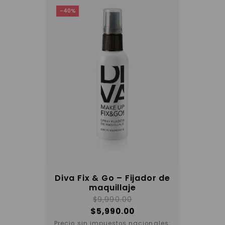
elegir
-40%
en
la
página
del
producto
Diva Fix & Go – Fijador de
maquillaje
$
9,990.00
$
5,990.00
Precio sin impuestos nacionales: