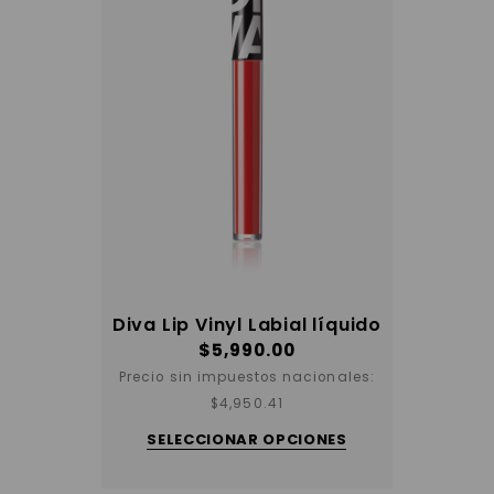
del
producto
Diva Lip Vinyl Labial líquido
$
5,990.00
Precio sin impuestos nacionales:
$
4,950.41
Este
producto
SELECCIONAR OPCIONES
tiene
varias
variantes.
Las