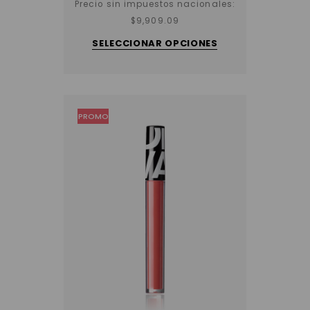
Precio sin impuestos nacionales:
$
9,909.09
Este
producto
SELECCIONAR OPCIONES
tiene
varias
variantes.
Las
opciones
se
pueden
elegir
PROMO
en
la
página
del
producto