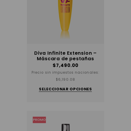
Diva Infinite Extension –
Máscara de pestañas
$
7,490.00
Precio sin impuestos nacionales:
Este
$
6,190.08
producto
tiene
SELECCIONAR OPCIONES
varias
variantes.
Las
opciones
se
pueden
elegir
PROMO
en
la
página