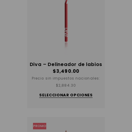
Diva – Delineador de labios
$
3,490.00
Precio sin impuestos nacionales:
$
2,884.30
Este
producto
SELECCIONAR OPCIONES
tiene
varias
variantes.
Las
opciones
se
pueden
elegir
PROMO
en