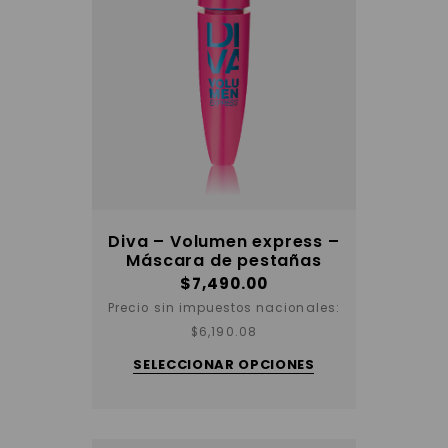
Diva – Volumen express –
Máscara de pestañas
$
7,490.00
Precio sin impuestos nacionales:
Este
$
6,190.08
producto
tiene
SELECCIONAR OPCIONES
varias
variantes.
Las
opciones
se
pueden