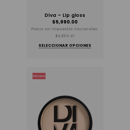
Diva – Lip gloss
$
5,990.00
Precio sin impuestos nacionales:
$
4,950.41
Este
producto
SELECCIONAR OPCIONES
tiene
varias
variantes.
Las
opciones
se
pueden
elegir
PROMO
en
la
página
del
producto