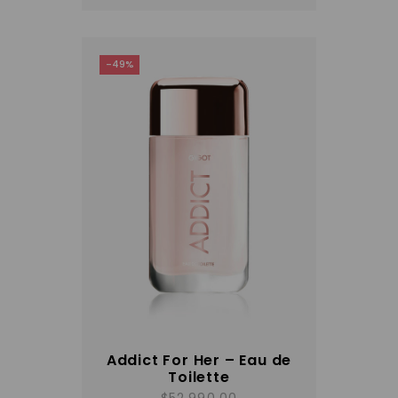
-49%
Addict For Her – Eau de
Toilette
$
52,990.00