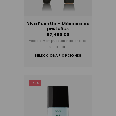
Diva Push Up – Máscara de
pestañas
$
7,490.00
Precio sin impuestos nacionales:
Este
$
6,190.08
producto
tiene
SELECCIONAR OPCIONES
varias
variantes.
Las
opciones
se
pueden
elegir
-46%
en
la
página
del
producto