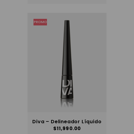
Las
opciones
se
pueden
elegir
PROMO
en
la
página
del
producto
Diva – Delineador Líquido
$
11,990.00