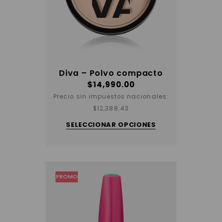
Diva – Polvo compacto
$
14,990.00
Precio sin impuestos nacionales:
$
12,388.43
Este
producto
SELECCIONAR OPCIONES
tiene
varias
variantes.
Las
opciones
se
pueden
elegir
PROMO
en
la
página
del
producto