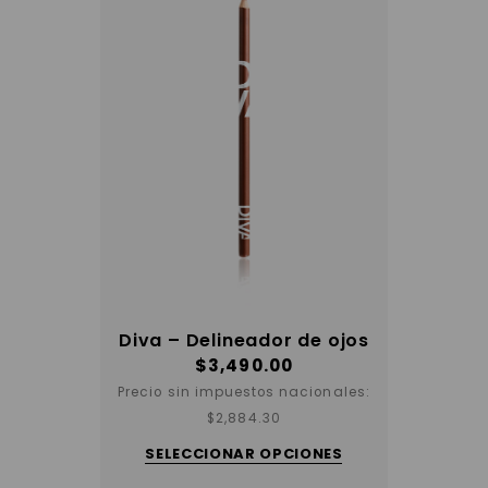
la
página
del
producto
Diva – Delineador de ojos
$
3,490.00
Precio sin impuestos nacionales:
$
2,884.30
Este
producto
SELECCIONAR OPCIONES
tiene
varias
variantes.